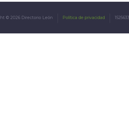
ght ©
2026
Directorio León
Política de privacidad
1525633