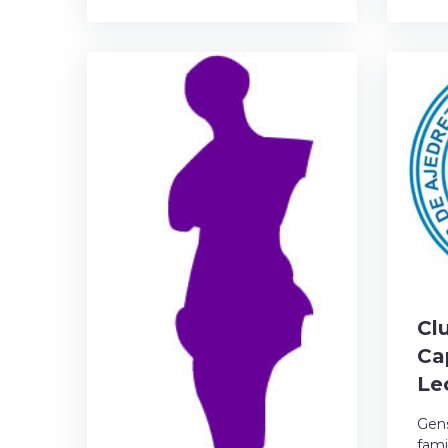
Cl
Ca
Leó
Gen
famil