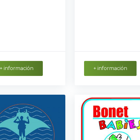
+ información
+ información