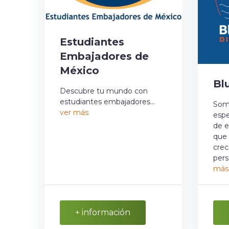
Estudiantes
Embajadores de
México
Bl
Descubre tu mundo con
estudiantes embajadores...
Som
ver más
espe
de e
que 
crec
pers
más
+ información