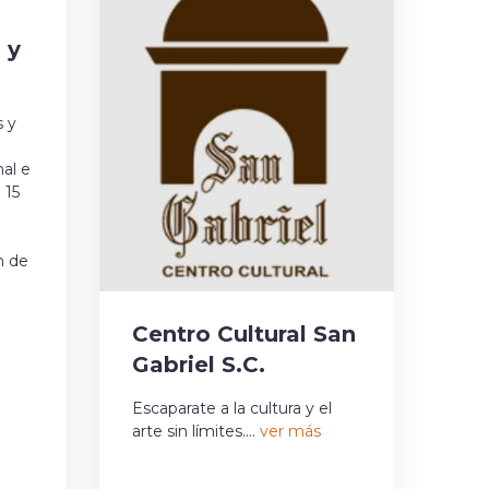
 y
s y
nal e
 15
n de
Centro Cultural San
Gabriel S.C.
Escaparate a la cultura y el
arte sin límites....
ver más