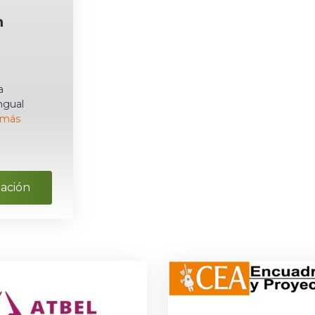
n
a
ngual
 más
mación