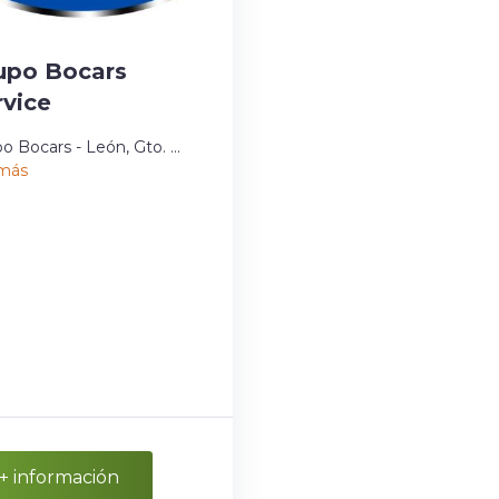
upo Bocars
rvice
o Bocars - León, Gto. ...
 más
+ información