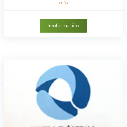
más
+ información