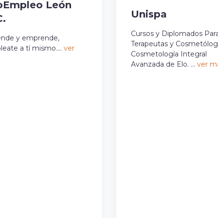
oEmpleo León
Unispa
C.
Cursos y Diplomados Par
ende y emprende,
Terapeutas y Cosmetólog
eate a tí mismo....
ver
Cosmetología Integral
Avanzada de Elo. ...
ver m