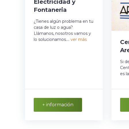
Electricidad y
Fontaneria
¿Tienes algún problema en tu
casa de luz o agua?
Llámanos, nosotros vamos y
lo solucionamos....
ver más
Ce
Ar
Si d
Cent
es la
+ información